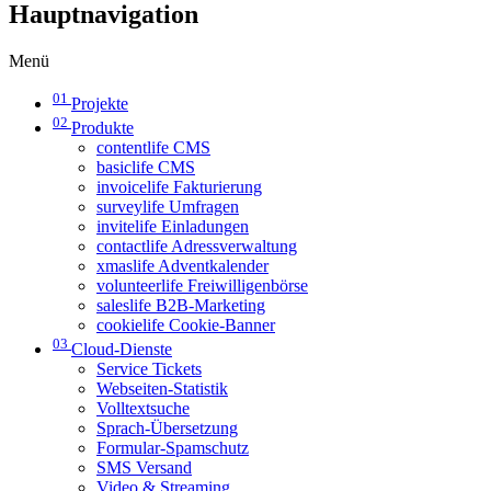
Hauptnavigation
Menü
01
Projekte
02
Produkte
contentlife CMS
basiclife CMS
invoicelife Fakturierung
surveylife Umfragen
invitelife Einladungen
contactlife Adressverwaltung
xmaslife Adventkalender
volunteerlife Freiwilligenbörse
saleslife B2B-Marketing
cookielife Cookie-Banner
03
Cloud-Dienste
Service Tickets
Webseiten-Statistik
Volltextsuche
Sprach-Übersetzung
Formular-Spamschutz
SMS Versand
Video & Streaming