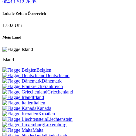
0043 1 512 26 95
Lokale Zeit in Österreich
17:02 Uhr
Mein Land
Island
Belgien
Deutschland
Dänemark
Frankreich
Griechenland
Irland
Italien
Kanada
Kroatien
Liechtenstein
Luxemburg
Malta
Niederlande