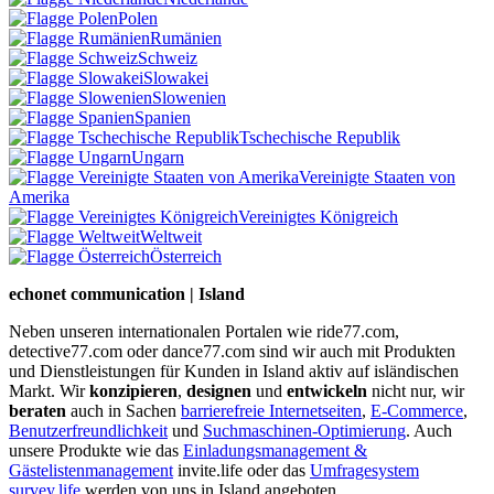
Polen
Rumänien
Schweiz
Slowakei
Slowenien
Spanien
Tschechische Republik
Ungarn
Vereinigte Staaten von
Amerika
Vereinigtes Königreich
Weltweit
Österreich
echonet communication | Island
Neben unseren internationalen Portalen wie ride77.com,
detective77.com oder dance77.com sind wir auch mit Produkten
und Dienstleistungen für Kunden in Island aktiv auf isländischen
Markt. Wir
konzipieren
,
designen
und
entwickeln
nicht nur, wir
beraten
auch in Sachen
barrierefreie Internetseiten
,
E-Commerce
,
Benutzerfreundlichkeit
und
Suchmaschinen-Optimierung
. Auch
unsere Produkte wie das
Einladungsmanagement &
Gästelistenmanagement
invite.life oder das
Umfragesystem
survey.life
werden von uns in Island angeboten.