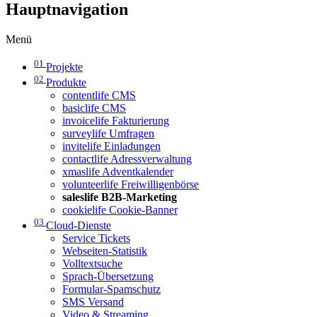
Hauptnavigation
Menü
01
Projekte
02
Produkte
contentlife CMS
basiclife CMS
invoicelife Fakturierung
surveylife Umfragen
invitelife Einladungen
contactlife Adressverwaltung
xmaslife Adventkalender
volunteerlife Freiwilligenbörse
saleslife B2B-Marketing
cookielife Cookie-Banner
03
Cloud-Dienste
Service Tickets
Webseiten-Statistik
Volltextsuche
Sprach-Übersetzung
Formular-Spamschutz
SMS Versand
Video & Streaming