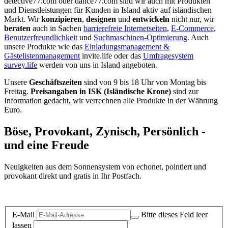
detective77.com oder dance77.com sind wir auch mit Produkten
und Dienstleistungen für Kunden in Island aktiv auf isländischen
Markt. Wir
konzipieren
,
designen
und
entwickeln
nicht nur, wir
beraten
auch in Sachen
barrierefreie Internetseiten
,
E-Commerce
,
Benutzerfreundlichkeit
und
Suchmaschinen-Optimierung
. Auch
unsere Produkte wie das
Einladungsmanagement &
Gästelistenmanagement
invite.life oder das
Umfragesystem
survey.life
werden von uns in Island angeboten.
Unsere
Geschäftszeiten
sind von 9 bis 18 Uhr von Montag bis
Freitag.
Preisangaben in ISK (Isländische Krone)
sind zur
Information gedacht, wir verrechnen alle Produkte in der Währung
Euro.
Böse, Provokant, Zynisch, Persönlich -
und eine Freude
Neuigkeiten aus dem Sonnensystem von echonet, pointiert und
provokant direkt und gratis in Ihr Postfach.
Datenschutz-Information zum Newsletter
E-Mail
Bitte dieses Feld leer
lassen