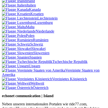
Irland
Italien
Kanada
Kroatien
Liechtenstein
Luxemburg
Malta
Niederlande
Polen
Rumänien
Schweiz
Slowakei
Slowenien
Spanien
Tschechische Republik
Ungarn
Vereinigte Staaten von
Amerika
Vereinigtes Königreich
Weltweit
Österreich
echonet communication | Island
Neben unseren internationalen Portalen wie ride77.com,