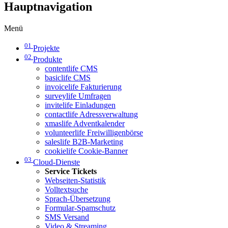
Hauptnavigation
Menü
01
Projekte
02
Produkte
contentlife CMS
basiclife CMS
invoicelife Fakturierung
surveylife Umfragen
invitelife Einladungen
contactlife Adressverwaltung
xmaslife Adventkalender
volunteerlife Freiwilligenbörse
saleslife B2B-Marketing
cookielife Cookie-Banner
03
Cloud-Dienste
Service Tickets
Webseiten-Statistik
Volltextsuche
Sprach-Übersetzung
Formular-Spamschutz
SMS Versand
Video & Streaming