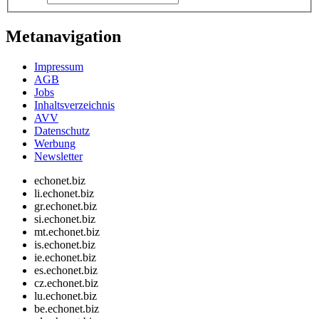
Metanavigation
Impressum
AGB
Jobs
Inhaltsverzeichnis
AVV
Datenschutz
Werbung
Newsletter
echonet.biz
li.echonet.biz
gr.echonet.biz
si.echonet.biz
mt.echonet.biz
is.echonet.biz
ie.echonet.biz
es.echonet.biz
cz.echonet.biz
lu.echonet.biz
be.echonet.biz