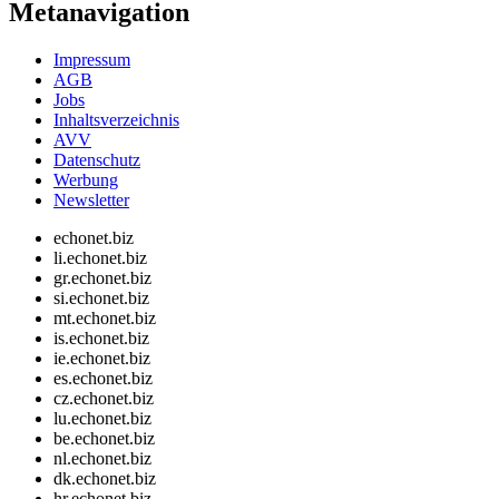
Metanavigation
Impressum
AGB
Jobs
Inhaltsverzeichnis
AVV
Datenschutz
Werbung
Newsletter
echonet.biz
li.echonet.biz
gr.echonet.biz
si.echonet.biz
mt.echonet.biz
is.echonet.biz
ie.echonet.biz
es.echonet.biz
cz.echonet.biz
lu.echonet.biz
be.echonet.biz
nl.echonet.biz
dk.echonet.biz
hr.echonet.biz