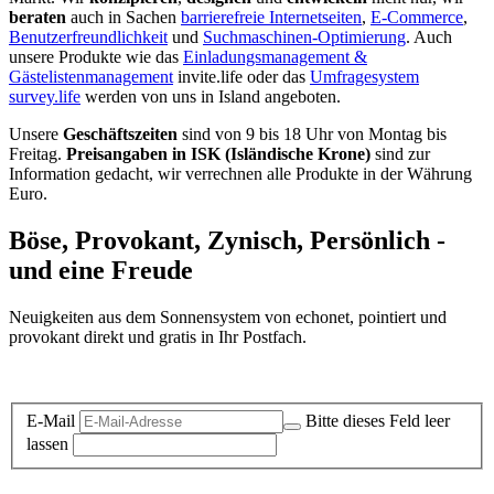
beraten
auch in Sachen
barrierefreie Internetseiten
,
E-Commerce
,
Benutzerfreundlichkeit
und
Suchmaschinen-Optimierung
. Auch
unsere Produkte wie das
Einladungsmanagement &
Gästelistenmanagement
invite.life oder das
Umfragesystem
survey.life
werden von uns in Island angeboten.
Unsere
Geschäftszeiten
sind von 9 bis 18 Uhr von Montag bis
Freitag.
Preisangaben in ISK (Isländische Krone)
sind zur
Information gedacht, wir verrechnen alle Produkte in der Währung
Euro.
Böse, Provokant, Zynisch, Persönlich -
und eine Freude
Neuigkeiten aus dem Sonnensystem von echonet, pointiert und
provokant direkt und gratis in Ihr Postfach.
Datenschutz-Information zum Newsletter
E-Mail
Bitte dieses Feld leer
lassen