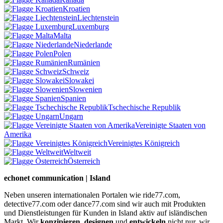
Kroatien
Liechtenstein
Luxemburg
Malta
Niederlande
Polen
Rumänien
Schweiz
Slowakei
Slowenien
Spanien
Tschechische Republik
Ungarn
Vereinigte Staaten von
Amerika
Vereinigtes Königreich
Weltweit
Österreich
echonet communication | Island
Neben unseren internationalen Portalen wie ride77.com,
detective77.com oder dance77.com sind wir auch mit Produkten
und Dienstleistungen für Kunden in Island aktiv auf isländischen
Markt. Wir
konzipieren
,
designen
und
entwickeln
nicht nur, wir