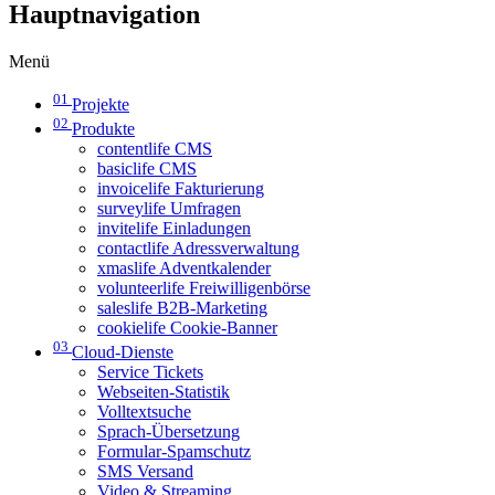
Hauptnavigation
Menü
01
Projekte
02
Produkte
contentlife CMS
basiclife CMS
invoicelife Fakturierung
surveylife Umfragen
invitelife Einladungen
contactlife Adressverwaltung
xmaslife Adventkalender
volunteerlife Freiwilligenbörse
saleslife B2B-Marketing
cookielife Cookie-Banner
03
Cloud-Dienste
Service Tickets
Webseiten-Statistik
Volltextsuche
Sprach-Übersetzung
Formular-Spamschutz
SMS Versand
Video & Streaming